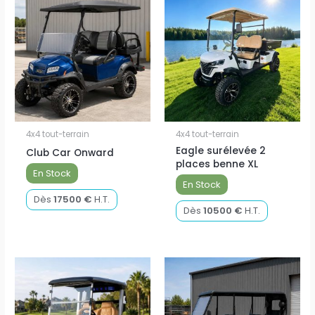
4x4 tout-terrain
4x4 tout-terrain
Eagle surélevée 2
Club Car Onward
places benne XL
En Stock
En Stock
Dès
17500
€
H.T.
Dès
10500
€
H.T.